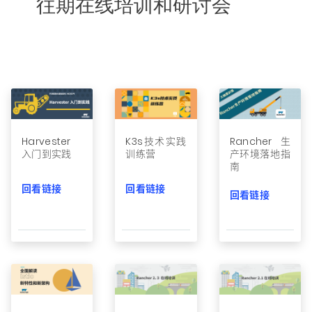
往期在线培训和研讨会
文档
国内资源下载
项目
Harvester
Harvester
K3s技术实践
Rancher生
入门到实践
训练营
产环境落地指
Rancher Desktop
南
回看链接
回看链接
Epinio
回看链接
AutoK3s
Longhorn
公司介绍