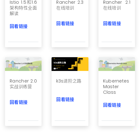
Istio 1.5和1.6
Rancher 2.3
Rancher 2.1
架构特性全面
在线培训
在线培训
公司故事
解读
回看链接
回看链接
荣誉资质
回看链接
加入我们
联系我们
文档
获取支持
Rancher 2.0
Kubernetes
k3s进阶之路
申请演示
申请报价
实战训练营
Master
Class
回看链接
回看链接
立即开始
回看链接
联系我们