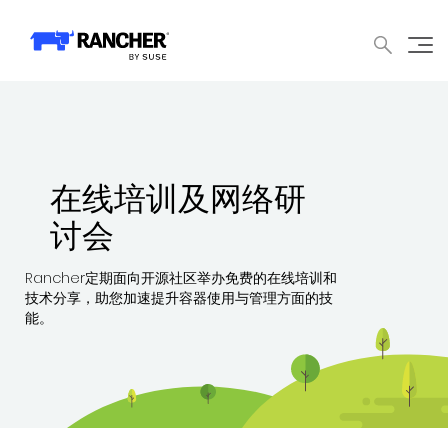
中文论坛
文档
申请演示
申请报价
获取支持
联系我们
WHY RANCHER?
产品
内容中心
技术资
WHY RANCHER?
Rancher的价值
在线培训及网络研
Kubernetes的价值
讨会
Kubernetes功能增强
Rancher定期面向开源社区举办免费的在线培训和
技术分享，助您加速提升容器使用与管理方面的技
Rancher与众不同
能。
产品
产品概览