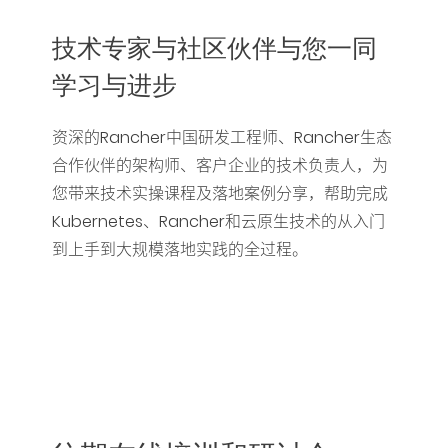
Rancher Prime
技术专家与社区伙伴与您一同
RKE2
学习与进步
k3s
资深的Rancher中国研发工程师、Rancher生态
合作伙伴的架构师、客户企业的技术负责人，为
Longhorn
您带来技术实操课程及落地案例分享，帮助完成
Harvester
Kubernetes、Rancher和云原生技术的从入门
到上手到大规模落地实践的全过程。
申请演示
内容中心
技术资源
快速入门指南