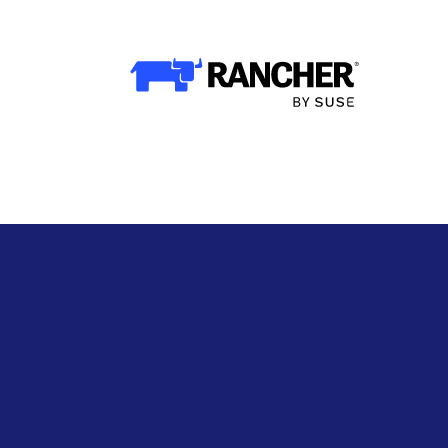
WHY RANCHER?
Rancher的价值
Kubernetes的价值
Kubernetes功能增强
Rancher与众不同
产品
产品概览
Rancher Prime
RKE2